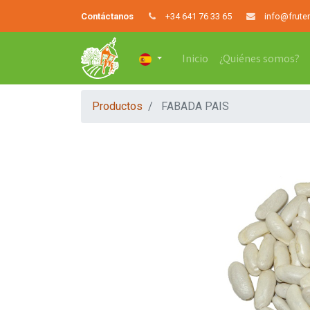
Contáctanos
+34 641 76 33 65
info@frute
Inicio
¿Quiénes somos?
Productos
FABADA PAIS