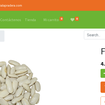
rialapradera.com
0
0
Contáctenos
Tienda
Mi carrito
4