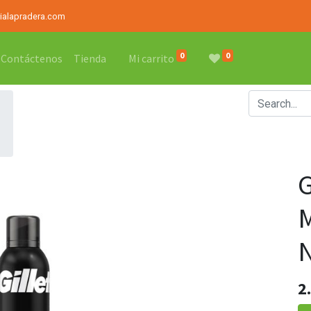
rialapradera.com
0
0
Contáctenos
Tienda
Mi carrito
2