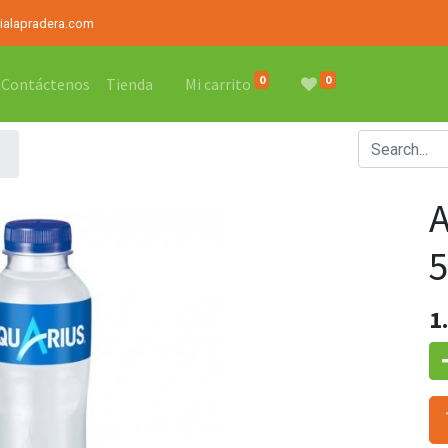
rialapradera.com
0
0
Contáctenos
Tienda
Mi carrito
1