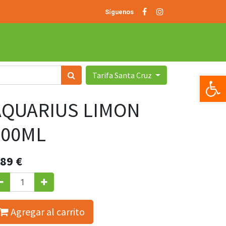
Síguenos
Tarifa Santa Cruz
Op
AQUARIUS LIMON
500ML
.89
€
Agregar al carrito