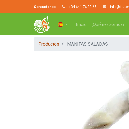
Contáctanos
+34 641 76 33 65
info@frute
Inicio
¿Quiénes somos?
Productos
MANITAS SALADAS