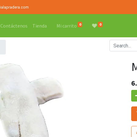
rialapradera.com
0
0
Contáctenos
Tienda
Mi carrito
6