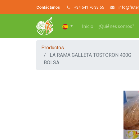
Contáctanos
+34 641 76 33 65
info@frute
Inicio
¿Quiénes somos?
Productos
LA RAMA GALLETA TOSTORON 400G
BOLSA