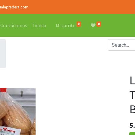
rialapradera.com
0
0
Contáctenos
Tienda
Mi carrito
5