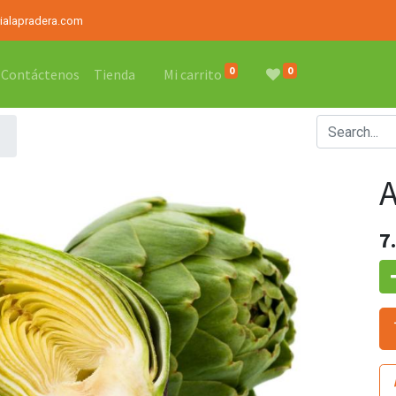
rialapradera.com
0
0
Contáctenos
Tienda
Mi carrito
7