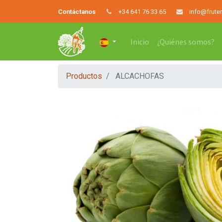
Contáctanos
+34 641 76 33 65
info@frute
Inicio
¿Quiénes somos?
Productos
ALCACHOFAS