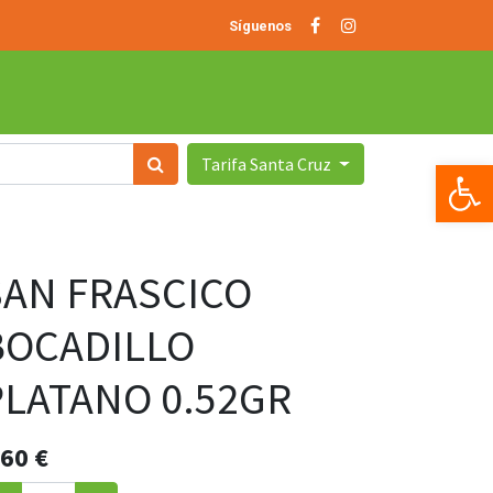
Síguenos
Tarifa Santa Cruz
Op
SAN FRASCICO
BOCADILLO
PLATANO 0.52GR
.60
€