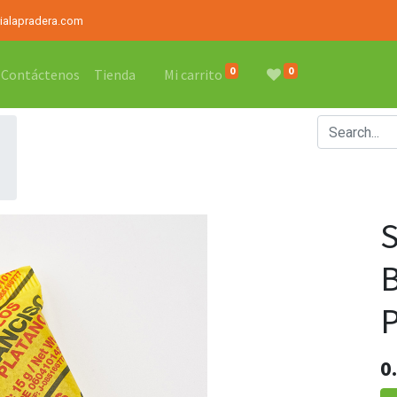
rialapradera.com
0
0
Contáctenos
Tienda
Mi carrito
0