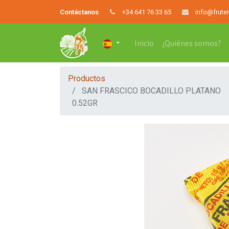
Contáctanos
+34 641 76 33 65
info@frute
Inicio
¿Quiénes somos?
Productos
SAN FRASCICO BOCADILLO PLATANO
0.52GR