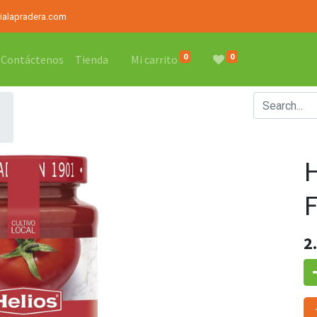
rialapradera.com
0
0
Contáctenos
Tienda
Mi carrito
2