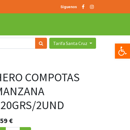
Síguenos
Tarifa Santa Cruz
Op
HERO COMPOTAS
MANZANA
120GRS/2UND
.59
€