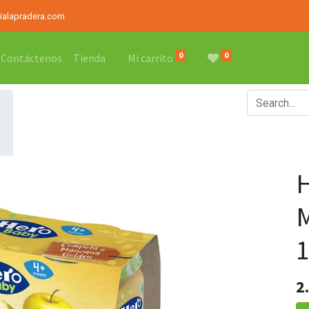
rialapradera.com
0
0
Contáctenos
Tienda
Mi carrito
2