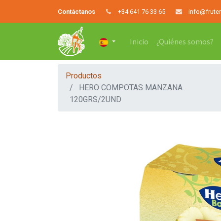
Contáctanos
+34 641 76 33 65
info@frute
Inicio
¿Quiénes somos?
Productos
HERO COMPOTAS MANZANA
120GRS/2UND