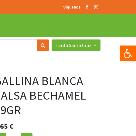
Síguenos
Tarifa Santa Cruz
Op
GALLINA BLANCA
SALSA BECHAMEL
39GR
.65
€