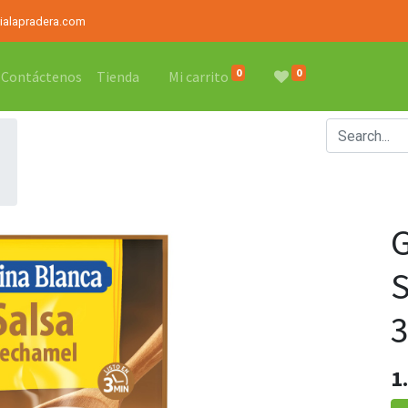
rialapradera.com
0
0
Contáctenos
Tienda
Mi carrito
1