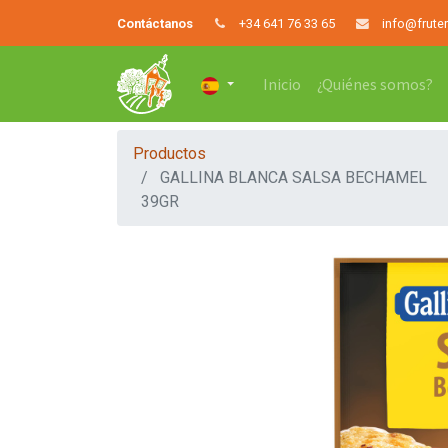
Contáctanos
+34 641 76 33 65
info@frute
Inicio
¿Quiénes somos?
Productos
GALLINA BLANCA SALSA BECHAMEL
39GR