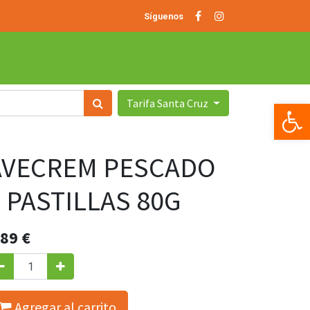
Síguenos
Tarifa Santa Cruz
Op
AVECREM PESCADO
 PASTILLAS 80G
.89
€
Agregar al carrito