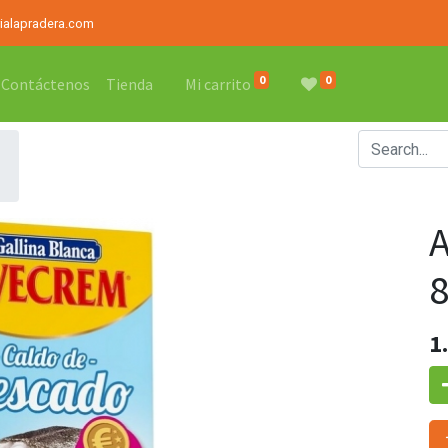
rialapradera.com
0
0
Contáctenos
Tienda
Mi carrito
8
1