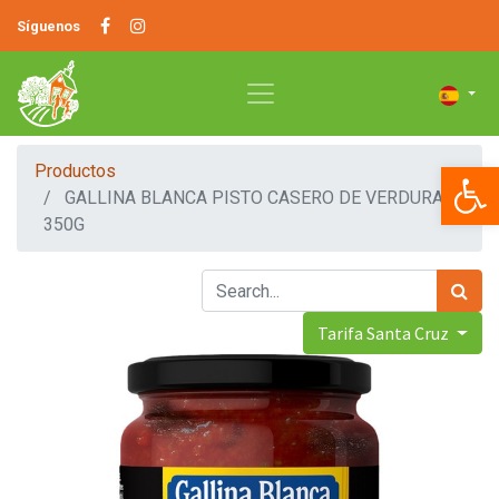
Síguenos
Op
Productos
GALLINA BLANCA PISTO CASERO DE VERDURA
350G
Tarifa Santa Cruz