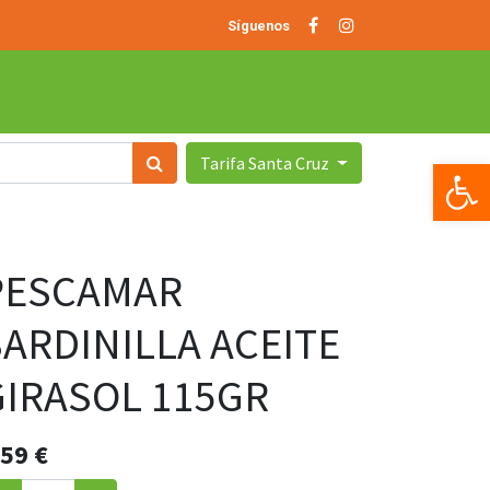
Síguenos
Tarifa Santa Cruz
Op
PESCAMAR
SARDINILLA ACEITE
GIRASOL 115GR
.59
€