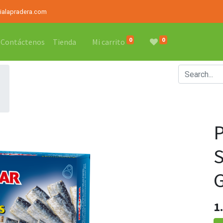
rialapradera.com
0
0
Contáctenos
Tienda
Mi carrito
1