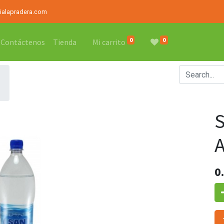
rialapradera.com
0
0
Contáctenos
Tienda
Mi carrito
0