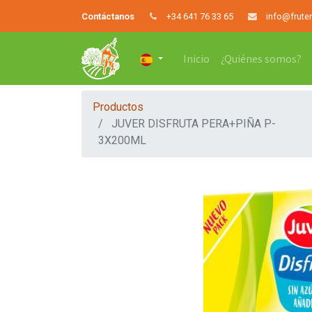
Contáctanos
+34 641 76 33 65
info@frute
Inicio
¿Quiénes somos?
Productos
JUVER DISFRUTA PERA+PIÑA P-
3X200ML