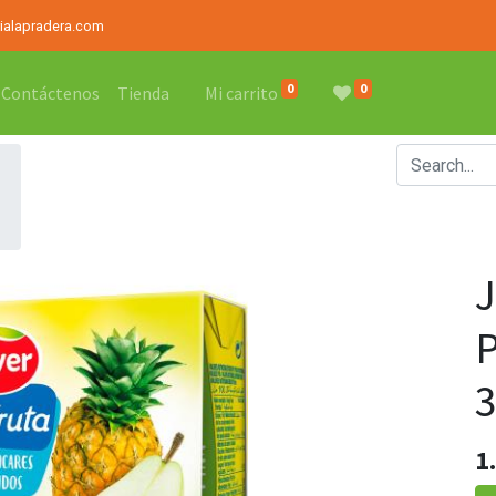
rialapradera.com
0
0
Contáctenos
Tienda
Mi carrito
1