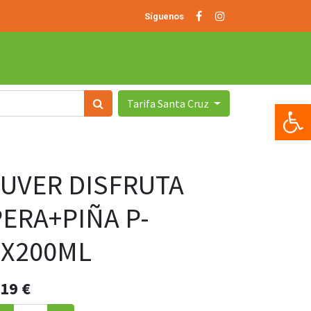
Síguenos
Tarifa Santa Cruz
Op
JUVER DISFRUTA
PERA+PIÑA P-
3X200ML
.19
€