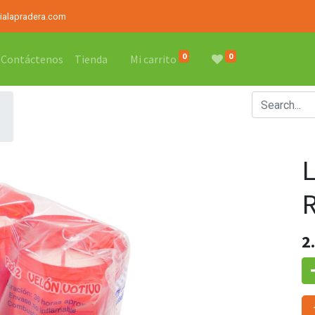
rialapradera.com
0
0
Contáctenos
Tienda
Mi carrito
2