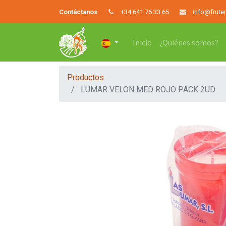
Contáctanos
+34 641 76 33 65
info@frute
Inicio
¿Quiénes somos?
Productos
LUMAR VELON MED ROJO PACK 2UD