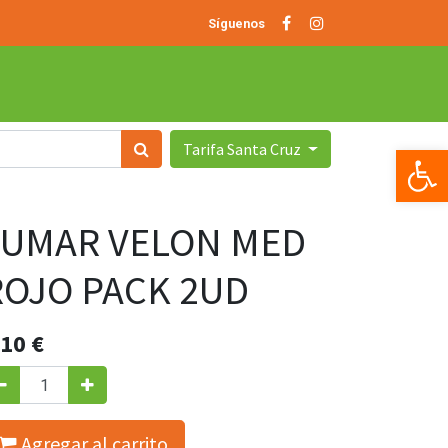
Síguenos
Tarifa Santa Cruz
Op
LUMAR VELON MED
ROJO PACK 2UD
.10
€
Agregar al carrito