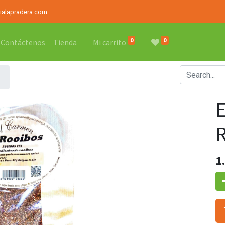
rialapradera.com
0
0
Contáctenos
Tienda
Mi carrito
1