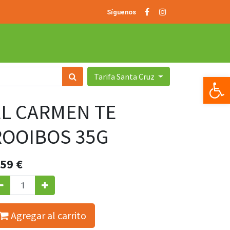
Síguenos
Tarifa Santa Cruz
Op
EL CARMEN TE
ROOIBOS 35G
.59
€
Agregar al carrito