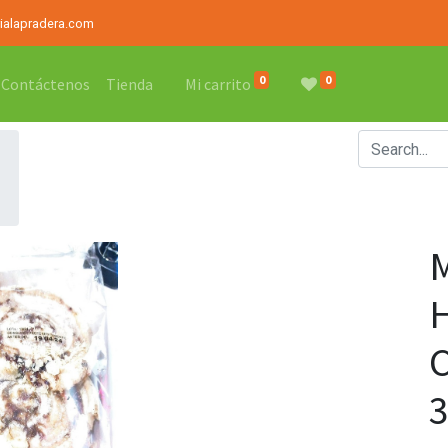
rialapradera.com
0
0
Contáctenos
Tienda
Mi carrito