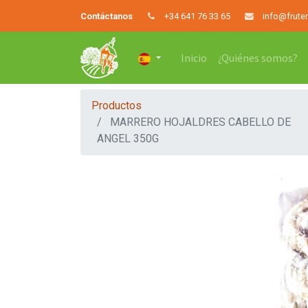
Contáctanos
+34 641 76 33 65
info@frute
Inicio
¿Quiénes somos?
Productos
MARRERO HOJALDRES CABELLO DE
ANGEL 350G