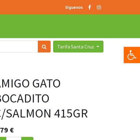
Síguenos
Tarifa Santa Cruz
Op
AMIGO GATO
BOCADITO
C/SALMON 415GR
.79
€