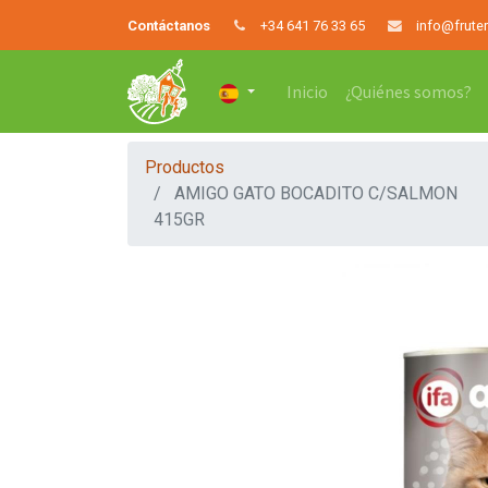
Contáctanos
+34 641 76 33 65
info@frute
Inicio
¿Quiénes somos?
Productos
AMIGO GATO BOCADITO C/SALMON
415GR