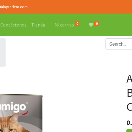
rialapradera.com
0
0
Contáctenos
Tienda
Mi carrito
0