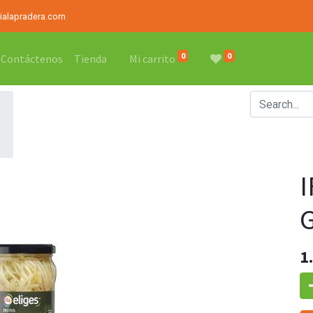
rialapradera.com
0
0
Contáctenos
Tienda
Mi carrito
1