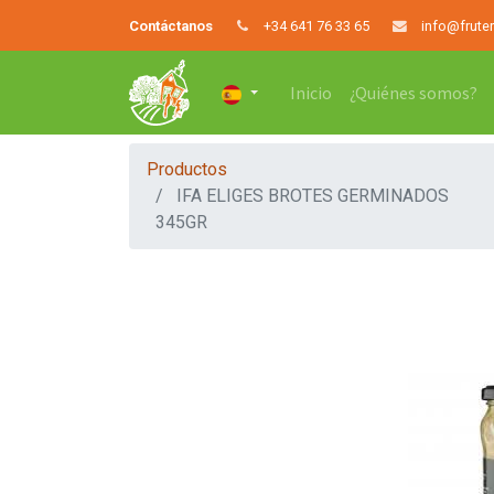
Contáctanos
+34 641 76 33 65
info@frute
Inicio
¿Quiénes somos?
Productos
IFA ELIGES BROTES GERMINADOS
345GR