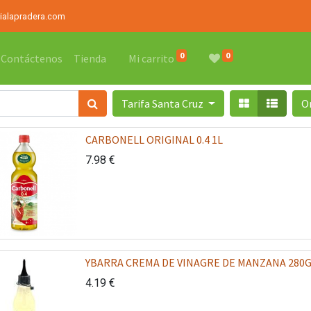
rialapradera.com
0
0
Contáctenos
Tienda
Mi carrito
Tarifa Santa Cruz
O
CARBONELL ORIGINAL 0.4 1L
7.98
€
YBARRA CREMA DE VINAGRE DE MANZANA 280
4.19
€