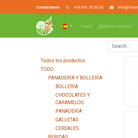
Contáctanos
+34 641 76 33 65
info@frute
Inicio
¿Quiénes somos?
Todos los productos
TODO
PANADERÍA Y BOLLERÍA
BOLLERÍA
CHOCOLATES Y
CARAMELOS
PANADERÍA
GALLETAS
CEREALES
BEBIDAS